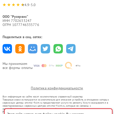
4.9-5.0
ООО "Русервис"
ИНН 7702633247
ОГРН 1077746335776
Поделиться в соц. сетях:
Мы принимаем
все формы оплаты
Политика конфиденциальности
Вся информация на сайте носит исключительно справочный характер.
Товарные знаки используются исключительно для описания устройств, в отношении которых
сервисные центры smr.msi-fixim.ru предоставляют услуги по ремонту. Услуги оказываются в
неавторизованных сервисных центрах smr.msi-fixim.ru, которые не связаны с
правообладателями товарных знаков или их официальными представителями.
Ремонт осуществляется для устройств, уже введенных в гражданский оборот в соответствии