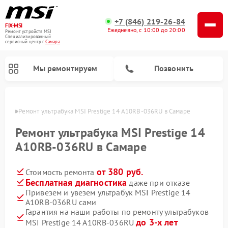
+7 (846) 219-26-84
FIX-MSI
Ежедневно, с 10:00 до 20:00
Ремонт устройств MSI
Специализированный
cервисный центр г.
Самара
Мы ремонтируем
Позвонить
амаре
Ремонт ультрабука MSI Prestige 14 A10RB-036RU в Самаре
Ремонт ультрабука MSI Prestige 14
A10RB-036RU в Самаре
от 380 руб.
Стоимость ремонта
Бесплатная диагностика
даже при отказе
Привезем и увезем ультрабук MSI Prestige 14
A10RB-036RU сами
Гарантия на наши работы по ремонту ультрабуков
до 3-х лет
MSI Prestige 14 A10RB-036RU