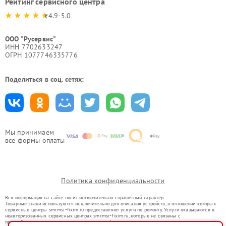
Рейтинг сервисного центра
4.9-5.0
ООО "Русервис"
ИНН 7702633247
ОГРН 1077746335776
Поделиться в соц. сетях:
Мы принимаем
все формы оплаты
Политика конфиденциальности
Вся информация на сайте носит исключительно справочный характер.
Товарные знаки используются исключительно для описания устройств, в отношении которых
сервисные центры smr.msi-fixim.ru предоставляют услуги по ремонту. Услуги оказываются в
неавторизованных сервисных центрах smr.msi-fixim.ru, которые не связаны с
правообладателями товарных знаков или их официальными представителями.