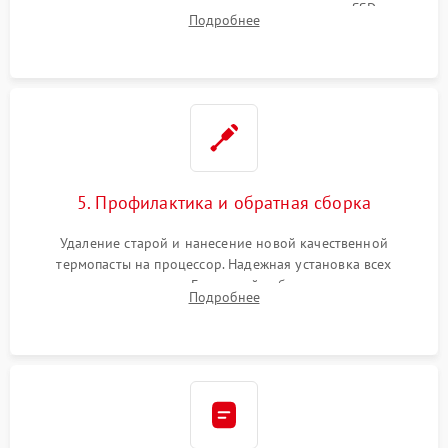
видеокарты, процессора или установка нового SSD для
Подробнее
восстановления и повышения скорости работы системы.
5. Профилактика и обратная сборка
Удаление старой и нанесение новой качественной
термопасты на процессор. Надежная установка всех
комплектующих в слоты. Грамотный кабель-менеджмент для
Подробнее
обеспечения правильной циркуляции воздуха внутри
корпуса ПК.