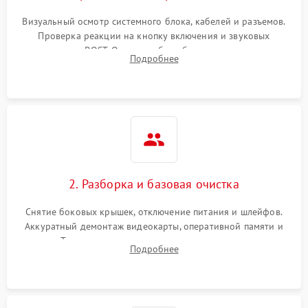
Визуальный осмотр системного блока, кабелей и разъемов.
Проверка реакции на кнопку включения и звуковых
сигналов POST. Оценка работы блока питания для
Подробнее
локализации базовых неисправностей без полного разбора.
2. Разборка и базовая очистка
Снятие боковых крышек, отключение питания и шлейфов.
Аккуратный демонтаж видеокарты, оперативной памяти и
кулеров. Тщательная очистка корпуса и радиаторов от пыли
Подробнее
с помощью сжатого воздуха для предотвращения
замыканий.