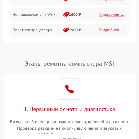
Программное обеспечение
Не подключается к Wi-Fi
1600 ₽
Подробнее →
Аудио
Перегрев процессора
1900 ₽
Подробнее →
Проблемы с видеокартой
1800 ₽
Подробнее →
Проблемы с
Этапы ремонта компьютера MSI
подключением внешних
1400 ₽
Подробнее →
устройств
Не работает система
1700 ₽
Подробнее →
охлаждения
Ошибки в работе
1. Первичный осмотр и диагностика
1500 ₽
Подробнее →
оперативной памяти
Визуальный осмотр системного блока, кабелей и разъемов.
Не распознается USB-порт
1300 ₽
Подробнее →
Проверка реакции на кнопку включения и звуковых
сигналов POST. Оценка работы блока питания для
Подробнее