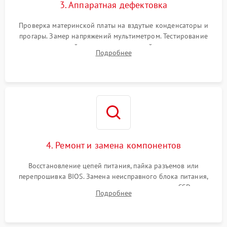
3. Аппаратная дефектовка
Проверка материнской платы на вздутые конденсаторы и
прогары. Замер напряжений мультиметром. Тестирование
оперативной памяти и накопителей с помощью
Подробнее
диагностического ПО для выявления сбойных секторов и
ошибок.
4. Ремонт и замена компонентов
Восстановление цепей питания, пайка разъемов или
перепрошивка BIOS. Замена неисправного блока питания,
видеокарты, процессора или установка нового SSD для
Подробнее
восстановления и повышения скорости работы системы.