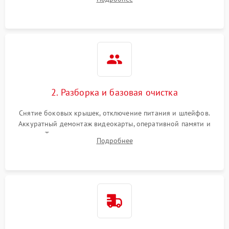
локализации базовых неисправностей без полного разбора.
2. Разборка и базовая очистка
Снятие боковых крышек, отключение питания и шлейфов.
Аккуратный демонтаж видеокарты, оперативной памяти и
кулеров. Тщательная очистка корпуса и радиаторов от пыли
Подробнее
с помощью сжатого воздуха для предотвращения
замыканий.