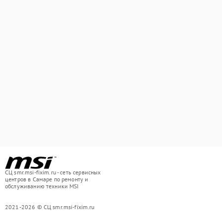
СЦ smr.msi-fixim.ru - сеть сервисных
центров в Самаре по ремонту и
обслуживанию техники MSI
2021-2026 © СЦ smr.msi-fixim.ru