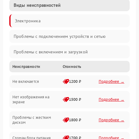
Виды неисправностей
Электроника
Проблемы с подключением устройств и сетью
Проблемы с включением и загрузкой
Неисправности
Стоимость
Проблемы с изображением и монитором
Не включается
1200 ₽
Подробнее →
Проблемы с производительностью и стабильностью
Нет изображения на
Прочие специфичные проблемы
1500 ₽
Подробнее →
экране
Проблемы с хранением данных
Проблемы с жестким
1800 ₽
Подробнее →
диском
Механические повреждения
Сломан блок питания
1700 ₽
Подробнее →