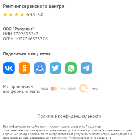
Рейтинг сервисного центра
4.9-5.0
ООО "Русервис"
ИНН 7702633247
ОГРН 1077746335776
Поделиться в соц. сетях:
Мы принимаем
все формы оплаты
Политика конфиденциальности
Вся информация на сайте носит исключительно справочный характер.
Товарные знаки используются исключительно для описания устройств, в отношении которых
сервисные центры smr.msi-fixim.ru предоставляют услуги по ремонту. Услуги оказываются в
неавторизованных сервисных центрах smr.msi-fixim.ru, которые не связаны с