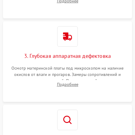
Подробнее
высохшей термопасты с кристаллов чипов.
3. Глубокая аппаратная дефектовка
Осмотр материнской платы под микроскопом на наличие
окислов от влаги и прогаров. Замеры сопротивлений и
дежурных напряжений. Проверка цепей питания,
Подробнее
мультиконтроллера, процессора и видеочипа.