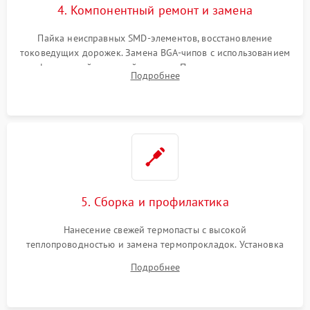
4. Компонентный ремонт и замена
Пайка неисправных SMD-элементов, восстановление
токоведущих дорожек. Замена BGA-чипов с использованием
инфракрасной паяльной станции. Прошивка микросхемы
Подробнее
BIOS или замена поврежденных портов USB
5. Сборка и профилактика
Нанесение свежей термопасты с высокой
теплопроводностью и замена термопрокладок. Установка
системы охлаждения, подключение всех внутренних
Подробнее
шлейфов, модулей памяти и накопителей. Предварительная
сборка корпуса.