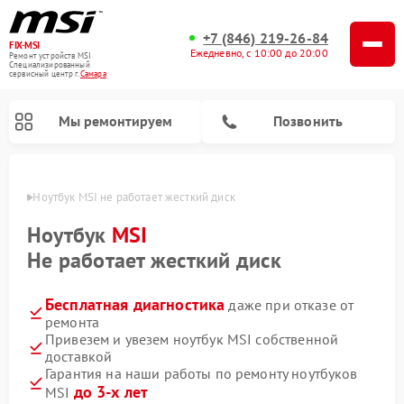
+7 (846) 219-26-84
FIX-MSI
Ежедневно, с 10:00 до 20:00
Ремонт устройств MSI
Специализированный
cервисный центр г.
Самара
Мы ремонтируем
Позвонить
амаре
Ноутбук MSI не работает жесткий диск
Ноутбук
MSI
Не работает жесткий диск
Бесплатная диагностика
даже при отказе от
ремонта
Привезем и увезем ноутбук MSI собственной
доставкой
Гарантия на наши работы по ремонту ноутбуков
до 3-х лет
MSI