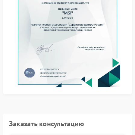
обслуживания
Специализированный сервис MSI действует по
четкому протоколу. Процесс включает несколько
обязательных этапов:
Первичная аппаратная диагностика состояния
накопителя и контроллера.
Попытка безопасного извлечения данных с
поврежденного устройства.
Подбор и установка совместимой замены с
последующей настройкой.
Обращение в авторизованный сервисный центр
MSI дает доступ к оригинальным компонентам и
гарантии на выполненные работы. Своевременное
вмешательство предотвращает усугубление
ситуации и потенциальную утерю информации.
Заказать консультацию