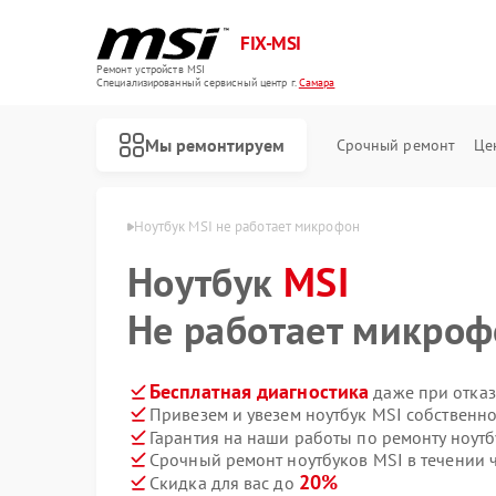
FIX-MSI
Ремонт устройств MSI
Специализированный cервисный центр г.
Самара
Мы ремонтируем
Срочный ремонт
Це
тбуков MSI в Самаре
Ноутбук MSI не работает микрофон
Ноутбук
MSI
Не работает микроф
Бесплатная диагностика
даже при отказ
Привезем и увезем ноутбук MSI собственн
Гарантия на наши работы по ремонту ноут
Срочный ремонт ноутбуков MSI в течении 
20%
Скидка для вас до
Ремонт игровых консолей MSI