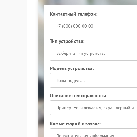
Обращаясь в сервис MSI, вы получаете:
быструю и точную диагностику;
Контактный телефон:
прозрачное ценообразование без скрытых 
официальную гарантию на проведенные ра
Не затягивайте с решением проблемы — испр
коммуникации. Доверяйте ремонт MSI только
Тип устройства:
Выберите тип устройства
Модель устройства:
Описание неисправности:
Комментарий к заявке: