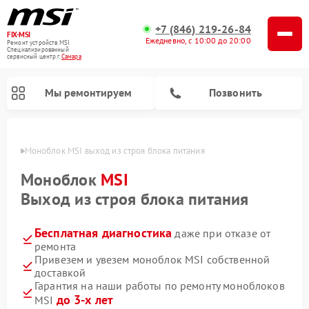
+7 (846) 219-26-84
FIX-MSI
Ежедневно, с 10:00 до 20:00
Ремонт устройств MSI
Специализированный
cервисный центр г.
Самара
Мы ремонтируем
Позвонить
амаре
Моноблок MSI выход из строя блока питания
Моноблок
MSI
Выход из строя блока питания
Бесплатная диагностика
даже при отказе от
ремонта
Привезем и увезем моноблок MSI собственной
доставкой
Гарантия на наши работы по ремонту моноблоков
до 3-х лет
MSI