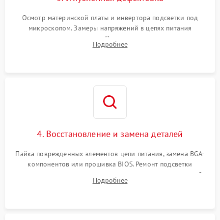
Осмотр материнской платы и инвертора подсветки под
микроскопом. Замеры напряжений в цепях питания
процессора и видеокарты. Проверка состояния жесткого
Подробнее
диска и оперативной памяти с помощью POST-карт и
мультиметра.
4. Восстановление и замена деталей
Пайка поврежденных элементов цепи питания, замена BGA-
компонентов или прошивка BIOS. Ремонт подсветки
матрицы, замена неисправного накопителя на скоростной
Подробнее
SSD или установка новых модулей памяти.