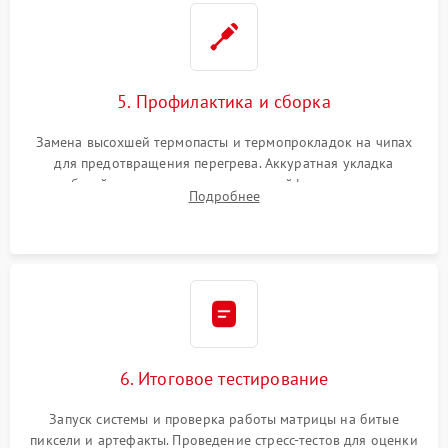
5. Профилактика и сборка
Замена высохшей термопасты и термопрокладок на чипах
для предотвращения перегрева. Аккуратная укладка
кабелей, подключение хрупких шлейфов матрицы и
Подробнее
надежная фиксация всех элементов внутри корпуса
моноблока.
6. Итоговое тестирование
Запуск системы и проверка работы матрицы на битые
пиксели и артефакты. Проведение стресс-тестов для оценки